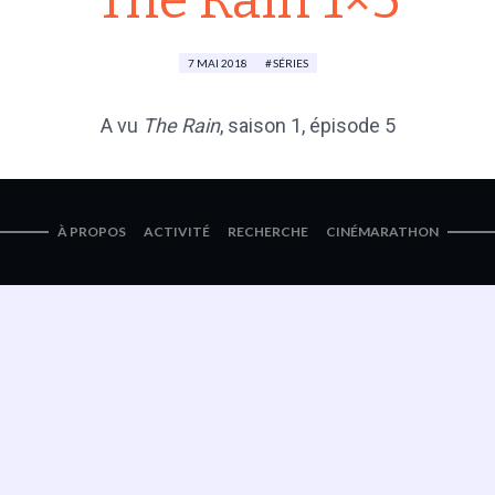
The Rain 1×5
7 MAI 2018
SÉRIES
A vu
The Rain
, saison 1, épisode 5
À PROPOS
ACTIVITÉ
RECHERCHE
CINÉMARATHON