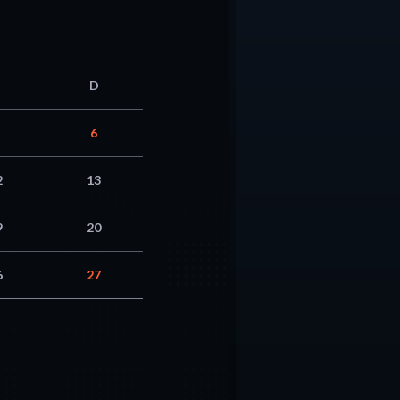
D
6
2
13
9
20
6
27