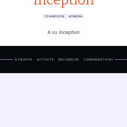
Inception
25 MARS 2018
CINÉMA
A vu
Inception
À PROPOS
ACTIVITÉ
RECHERCHE
CINÉMARATHON