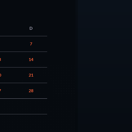
D
7
3
14
0
21
7
28