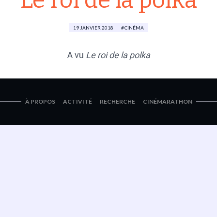
Le roi de la polka
19 JANVIER 2018
CINÉMA
A vu
Le roi de la polka
À PROPOS
ACTIVITÉ
RECHERCHE
CINÉMARATHON