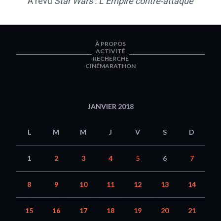
A revu
Star Wars : L’Empire contre-attaque
À PROPOS
ACTIVITÉ
RECHERCHE
CINÉMARATHON
JANVIER 2018
L
M
M
J
V
S
D
1
2
3
4
5
6
7
8
9
10
11
12
13
14
15
16
17
18
19
20
21