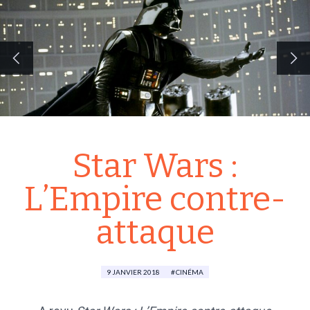
Star Wars :
L’Empire contre-
attaque
9 JANVIER 2018
CINÉMA