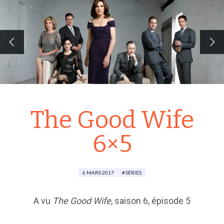
The Good Wife
6×5
6 MARS 2017
SÉRIES
A vu
The Good Wife
, saison 6, épisode 5