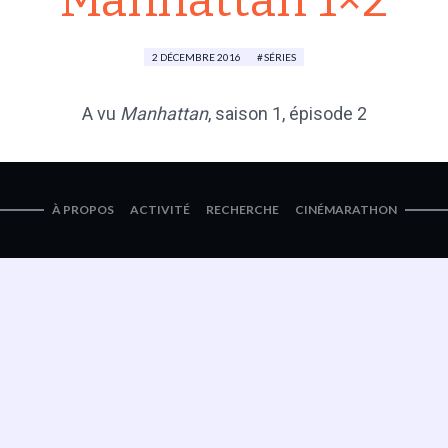
Manhattan 1×2
2 DÉCEMBRE 2016
SÉRIES
​A vu
Manhattan
, saison 1, épisode 2
À PROPOS
ACTIVITÉ
RECHERCHE
CINÉMARATHON