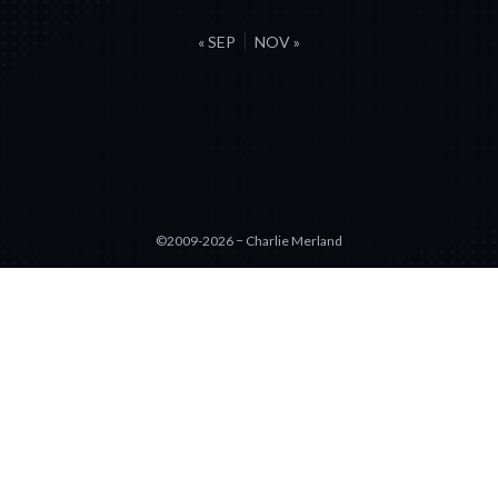
« SEP
NOV »
©2009-2026 − Charlie Merland