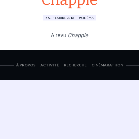
Chappie
5 SEPTEMBRE 2016
CINÉMA
A revu
Chappie
À PROPOS
ACTIVITÉ
RECHERCHE
CINÉMARATHON