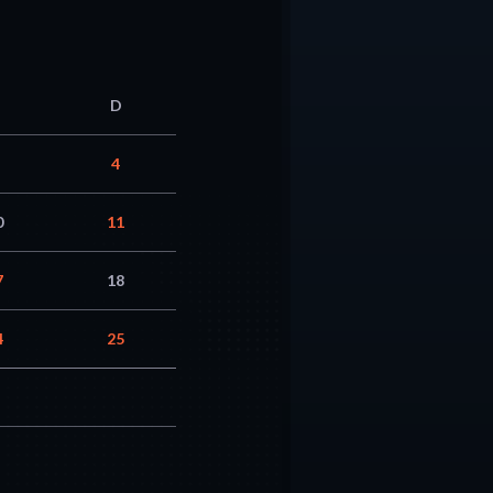
D
4
0
11
7
18
4
25