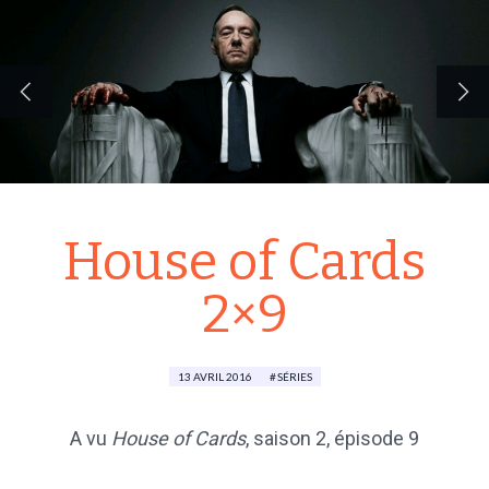
House of Cards
2×9
13 AVRIL 2016
SÉRIES
A vu
House of Cards
,
saison 2
, épisode 9