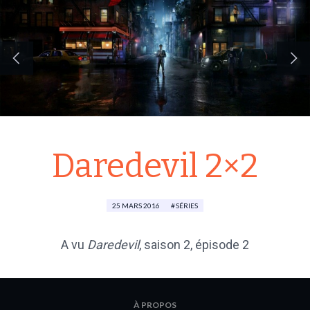
Daredevil 2×2
25 MARS 2016
SÉRIES
A vu
Daredevil
,
saison 2
, épisode 2
À PROPOS