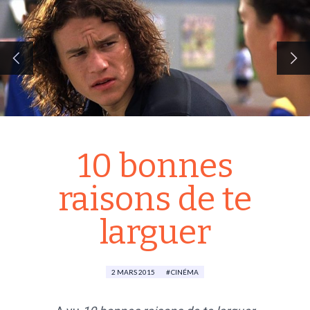
10 bonnes
raisons de te
larguer
2 MARS 2015
CINÉMA