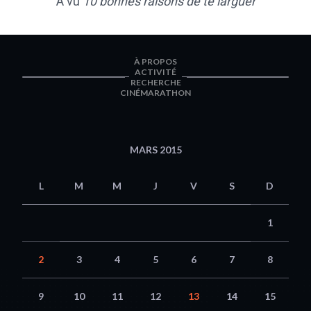
A vu
10 bonnes raisons de te larguer
À PROPOS
ACTIVITÉ
RECHERCHE
CINÉMARATHON
MARS 2015
L
M
M
J
V
S
D
1
2
3
4
5
6
7
8
9
10
11
12
13
14
15