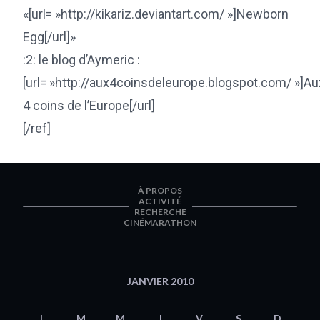
«[url= »http://kikariz.deviantart.com/ »]Newborn
Egg[/url]»
:2: le blog d’Aymeric :
[url= »http://aux4coinsdeleurope.blogspot.com/ »]Au
4 coins de l’Europe[/url]
[/ref]
À PROPOS
ACTIVITÉ
RECHERCHE
CINÉMARATHON
JANVIER 2010
L
M
M
J
V
S
D