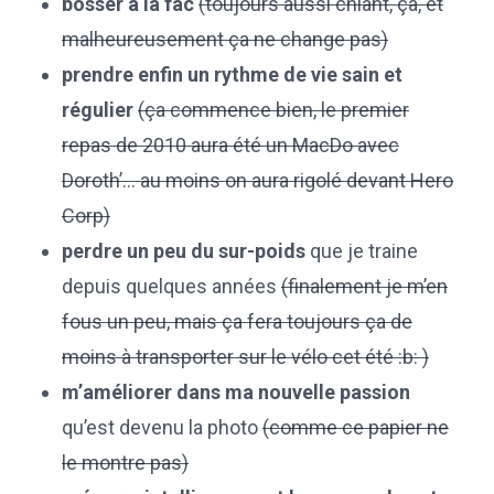
bosser à la fac
(toujours aussi chiant, ça, et
malheureusement ça ne change pas)
prendre enfin un rythme de vie sain et
régulier
(ça commence bien, le premier
repas de 2010 aura été un MacDo avec
Doroth’… au moins on aura rigolé devant Hero
Corp)
perdre un peu du sur-poids
que je traine
depuis quelques années
(finalement je m’en
fous un peu, mais ça fera toujours ça de
moins à transporter sur le vélo cet été :b: )
m’améliorer dans ma nouvelle passion
qu’est devenu la photo
(comme ce papier ne
le montre pas)