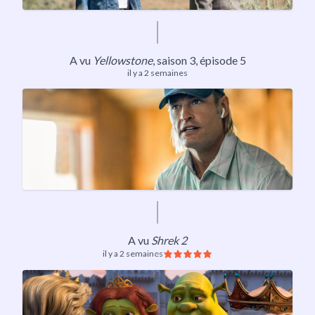
A vu
Yellowstone
,
saison 3
, épisode 5
il y a 2 semaines
A vu
Shrek 2
il y a 2 semaines