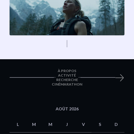
À PROPOS
ACTIVITÉ
RECHERCHE
CINÉMARATHON
AOÛT 2026
L
M
M
J
V
S
D