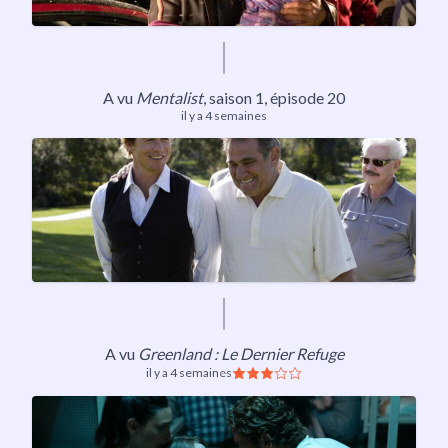
A vu
Mentalist
,
saison 1
, épisode 20
il y a 4 semaines
A vu
Greenland : Le Dernier Refuge
il y a 4 semaines