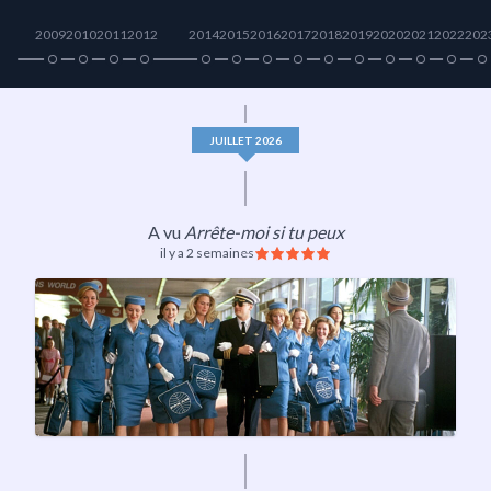
2009
2010
2011
2012
2014
2015
2016
2017
2018
2019
2020
2021
2022
202
JUILLET 2026
A vu
Arrête-moi si tu peux
il y a 2 semaines