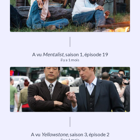
A vu
Mentalist
,
saison 1
, épisode 19
il y a 1 mois
A vu
Yellowstone
,
saison 3
, épisode 2
il y a 1 mois