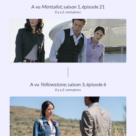
A vu
Mentalist
,
saison 1
, épisode 21
il y a 2 semaines
A vu
Yellowstone
,
saison 3
, épisode 6
il y a 2 semaines